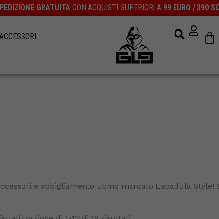
PEDIZIONE GRATUITA
CON ACQUISTI SUPERIORI A
99 EURO / 390 S
Ca
ACCESSORI
ccessori e abbigliamento uomo marcato Lapadula Style! S
isualizzazione di 1-12 di 19 risultati