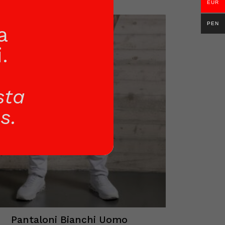
EUR
PEN
a
.
sta
s.
Pantaloni Bianchi Uomo