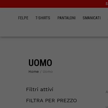
Vai
S
al
contenuto
FELPE
T-SHIRTS
PANTALONI
SMANICATI
UOMO
Home
/ Uomo
Filtri attivi
19
15
12
44
12
12
3
4
12
A
prodotti
prodotti
prodotti
prodotti
prodotti
prodotti
prodotti
prodotti
prodotti
FILTRA PER PREZZO
V