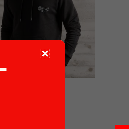
T
Felpa Nera Uomo
€
53.90
Leggi tutto