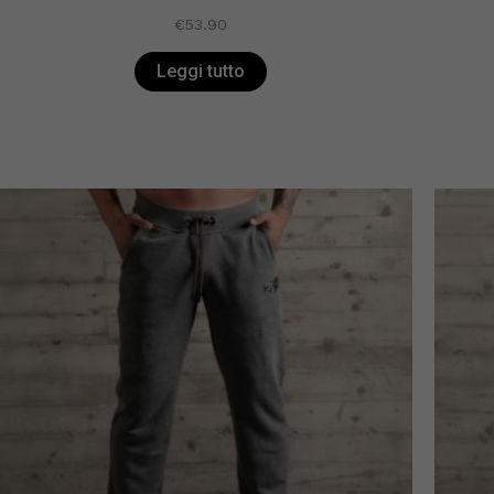
€
53.90
Leggi tutto