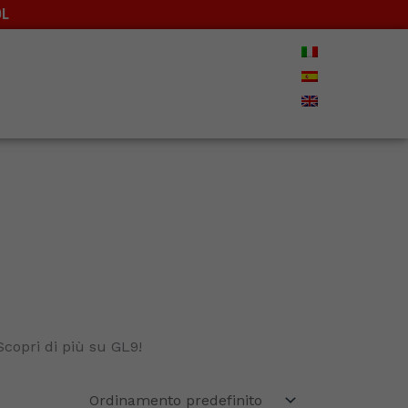
OL
rrello
copri di più su GL9!