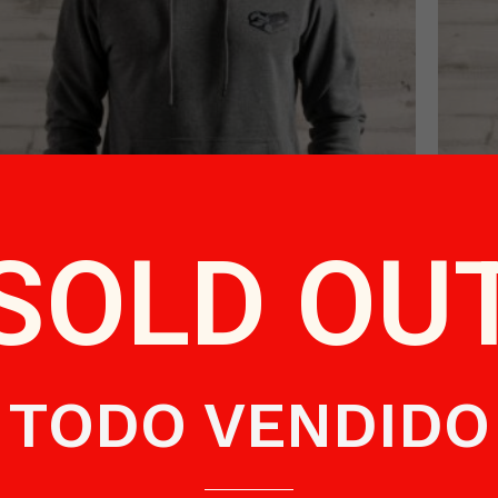
SOLD OU
Felpa Grigia Uomo
€
53.90
TODO VENDIDO
Leggi tutto