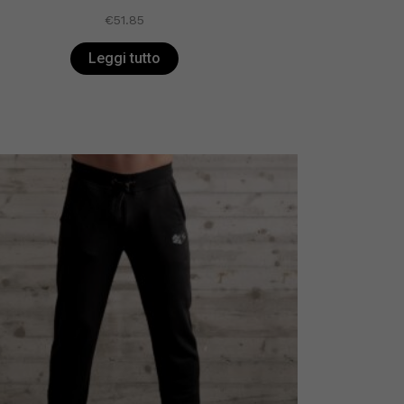
€
51.85
Leggi tutto