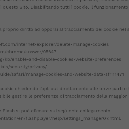
di questo Sito. Disabilitando tutti i cookie, il funzionament
l proprio diritto ad opporsi al tracciamento dei cookie nel 
soft.com/internet-explorer/delete-manage-cookies
.com/chrome/answer/95647
.org/kb/enable-and-disable-cookies-website-preferences
als/security/privacy/
/guide/safari/manage-cookies-and-website-data-sfri11471
cookie chiedendo l’opt-out direttamente alle terze parti o t
bile gestire le preferenze di tracciamento della maggior p
ie Flash si può cliccare sul seguente collegamento
ation/en/flashplayer/help/settings_manager07.html.