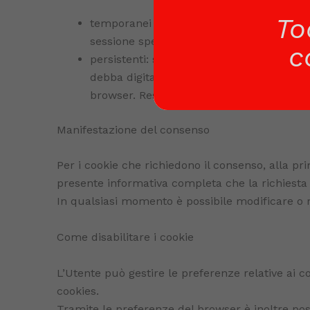
To
temporanei o di sessione: sono utilizzat
sessione specifica e vengono rimossi dal
c
persistenti: sono utilizzati per archivia
debba digitarli nuovamente ogni volta ch
browser. Resta ferma la possibilità dell’
Manifestazione del consenso
Per i cookie che richiedono il consenso, alla pr
presente informativa completa che la richiesta 
In qualsiasi momento è possibile modificare o r
Come disabilitare i cookie
L’Utente può gestire le preferenze relative ai c
cookies.
Tramite le preferenze del browser è inoltre possi