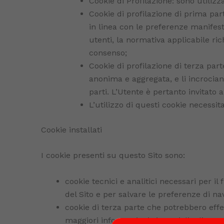
Cookie di Profilazione: sono utiliz
Cookie di profilazione di prima parte
in linea con le preferenze manifesta
utenti, la normativa applicabile ri
consenso;
Cookie di profilazione di terza par
anonima e aggregata, e li incrociano
parti. L’Utente è pertanto invitato a
L’utilizzo di questi cookie necessit
Cookie installati
I cookie presenti su questo Sito sono:
cookie tecnici e analitici necessari per il
del Sito e per salvare le preferenze di na
cookie di terza parte che potrebbero effet
maggiori informazioni si consiglia di consu