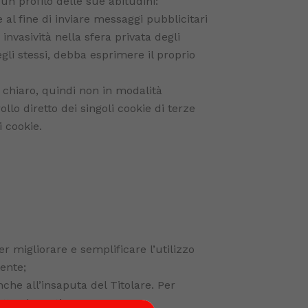
un profilo delle sue abitudini:
te al fine di inviare messaggi pubblicitari
invasività nella sfera privata degli
gli stessi, debba esprimere il proprio
n chiaro, quindi non in modalità
llo diretto dei singoli cookie di terze
i cookie.
er migliorare e semplificare l’utilizzo
tente;
che all’insaputa del Titolare. Per
tto elencati.