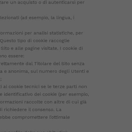
zare un acquisto o di autenticarsi per
ezionati (ad esempio, la lingua, i
nformazioni per analisi statistiche, per
 Questo tipo di cookie raccoglie
ito e alle pagine visitate. I cookie di
sono essere:
irettamente dal Titolare del Sito senza
ata e anonima, sul numero degli Utenti e
;
 ai cookie tecnici se le terze parti non
e identificativo dei cookie (per esempio,
formazioni raccolte con altre di cui già
di richiedere il consenso. La
trebbe compromettere l’ottimale