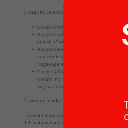
Di seguito l’elenco dei cookie di terza parte pre
Google Analytics con IP anonimizzato
Google Analytics è un servizio fornito da G
analisi. L’indirizzo IP degli Utenti verrà
Google Adwords RemarketingGoogle Adword
la pubblicità, con azioni di remarketing, a
raggiungere gli Utenti che hanno visitato 
Google AdWords con monitoraggio conversi
Google Inc. che mostra che cosa accade d
pagina: https://policies.google.com/priva
Durata dei cookie
I cookie hanno una durata dettata dalla data 
dell’installazione. I cookie possono essere: