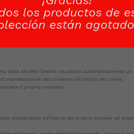
¡Gracias!
dos los productos de e
i per archiviare informazioni temporanee, consentono di co
 computer alla chiusura del browser;
olección están agotado
re informazioni, ad esempio il nome e la password di access
e visita un sito specifico. Questi rimangono memorizzati 
Utente di modificare le scelte prestate in ogni momento.
ima visita del Sito l’Utente visualizza automaticamente un b
di manifestazione del consenso all’utilizzo dei cookie.
evocare il proprio consenso.
ookie direttamente all’interno del proprio browser ed imped
bile eliminare i cookie installati in passato, incluso il co