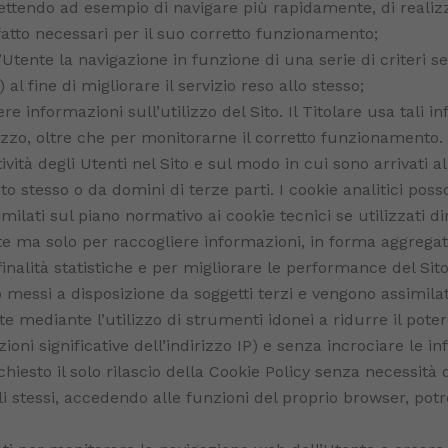
ettendo ad esempio di navigare più rapidamente, di realiz
fatto necessari per il suo corretto funzionamento;
Utente la navigazione in funzione di una serie di criteri sel
 al fine di migliorare il servizio reso allo stesso;
ere informazioni sull’utilizzo del Sito. Il Titolare usa tali i
ilizzo, oltre che per monitorarne il corretto funzionamento.
ità degli Utenti nel Sito e sul modo in cui sono arrivati al S
to stesso o da domini di terze parti. I cookie analitici pos
imilati sul piano normativo ai cookie tecnici se utilizzati d
ente ma solo per raccogliere informazioni, in forma aggreg
finalità statistiche e per migliorare le performance del Sito
o messi a disposizione da soggetti terzi e vengono assimilati
te mediante l’utilizzo di strumenti idonei a ridurre il poter
i significative dell’indirizzo IP) e senza incrociare le in
chiesto il solo rilascio della Cookie Policy senza necessità 
li stessi, accedendo alle funzioni del proprio browser, po