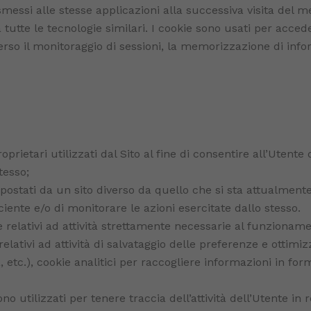
essi alle stesse applicazioni alla successiva visita del 
a a tutte le tecnologie similari. I cookie sono usati per acce
erso il monitoraggio di sessioni, la memorizzazione di info
prietari utilizzati dal Sito al fine di consentire all’Utente
tesso;
postati da un sito diverso da quello che si sta attualmente 
ciente e/o di monitorare le azioni esercitate dallo stesso.
e relativi ad attività strettamente necessarie al funzionamen
 relativi ad attività di salvataggio delle preferenze e ottimi
a, etc.), cookie analitici per raccogliere informazioni in f
no utilizzati per tenere traccia dell’attività dell’Utente in