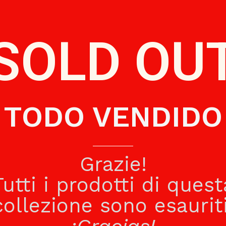
senti su questo Sito:
SOLD OU
oogle Inc. che usa i cookie per misurare le visite al Sito e g
 anonimizzato.Per maggiori informazioni, consultare la pagin
s Remarketing è un servizio fornito da Google Inc. che u
l fine di inviare all’Utente messaggi in linea con i propri i
TODO VENDIDO
il Sito.Per maggiori informazioni, consultare la pagina: htt
oniIl monitoraggio delle conversioni di Google AdWords è u
opo che un cliente ha fatto clic sui suoi annunci. Per mag
cy
Grazie!
Tutti i prodotti di quest
collezione sono esauriti
di scadenza o da un’azione specifica come la chiusura de