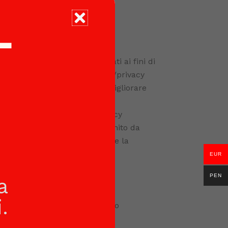
T
li eventuali acquisti effettuati ai fini di
a: https://policies.google.com/privacy
sa i cookie per studiare e migliorare
nteressi.Il remarketing aiuta a
ps://policies.google.com/privacy
n servizio di statistiche fornito da
giori informazioni, consultare la
EUR
PEN
a
.
l browser impostata al momento