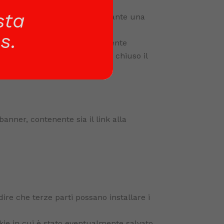
sta
llegare le azioni eseguite durante una
s.
o, in modo da evitare che l’Utente
nel computer anche dopo aver chiuso il
anner, contenente sia il link alla
ire che terze parti possano installare i
okie in cui è stato eventualmente salvato