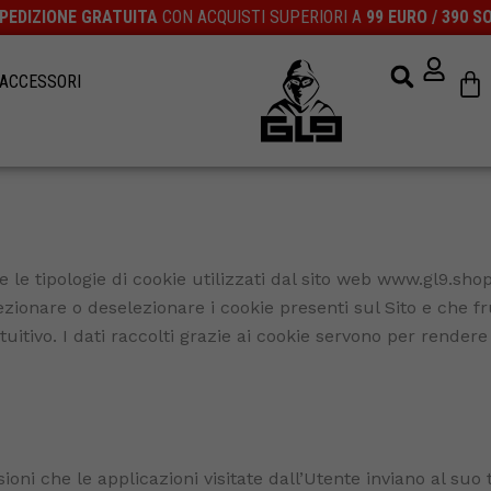
PEDIZIONE GRATUITA
CON ACQUISTI SUPERIORI A
99 EURO / 390 S
Ca
ACCESSORI
 le tipologie di cookie utilizzati dal sito web www.gl9.shop (
ezionare o deselezionare i cookie presenti sul Sito e che fr
ntuitivo. I dati raccolti grazie ai cookie servono per render
ioni che le applicazioni visitate dall’Utente inviano al suo