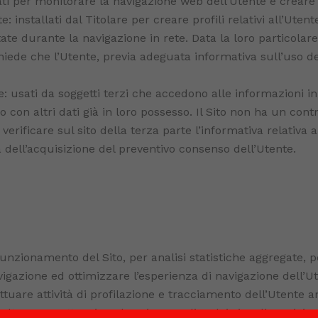
zati per monitorare la navigazione web dell’Utente e creare 
: installati dal Titolare per creare profili relativi all’Uten
te durante la navigazione in rete. Data la loro particolare 
chiede che l’Utente, previa adeguata informativa sull’uso de
te: usati da soggetti terzi che accedono alle informazioni i
 con altri dati già in loro possesso. Il Sito non ha un contro
 verificare sul sito della terza parte l’informativa relativa a
a dell’acquisizione del preventivo consenso dell’Utente.
 funzionamento del Sito, per analisi statistiche aggregate, p
vigazione ed ottimizzare l’esperienza di navigazione dell’U
tuare attività di profilazione e tracciamento dell’Utente an
ltare con attenzione le privacy policy dei singoli servizi so