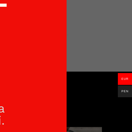
T
ias
EUR
S
PEN
a
.