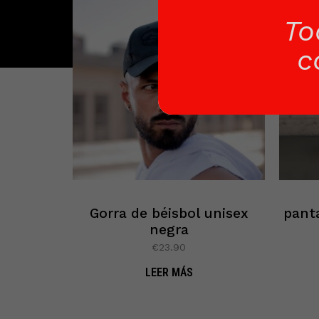
To
c
Gorra de béisbol unisex
pant
negra
€
23.90
LEER MÁS