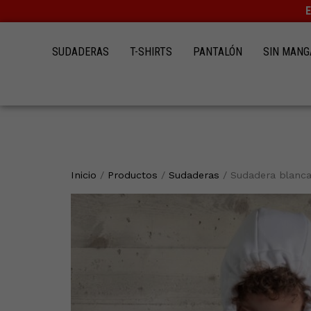
Ir
al
contenido
SUDADERAS
T-SHIRTS
PANTALÓN
SIN MANG
Inicio
/
Productos
/
Sudaderas
/ Sudadera blanca