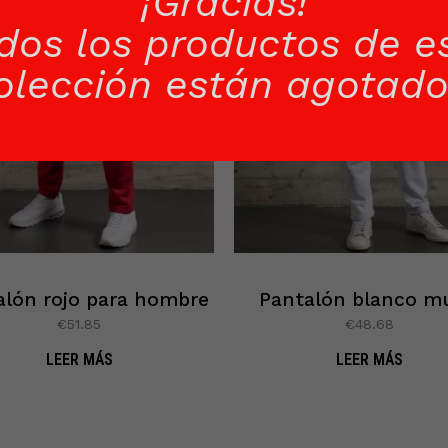
¡Gracias!
dos los productos de e
olección están agotado
alón rojo para hombre
Pantalón blanco mu
€
51.85
€
48.68
LEER MÁS
LEER MÁS