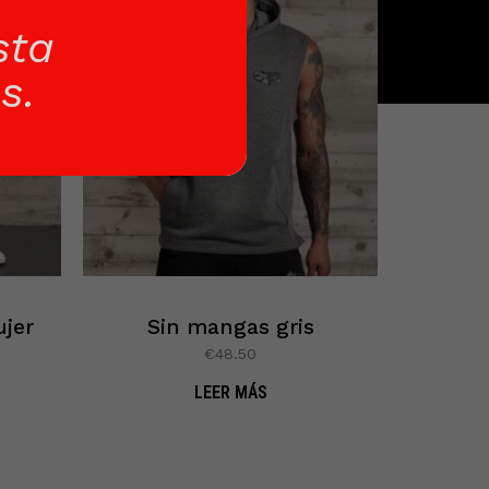
sta
s.
jer
Sin mangas gris
€
48.50
LEER MÁS