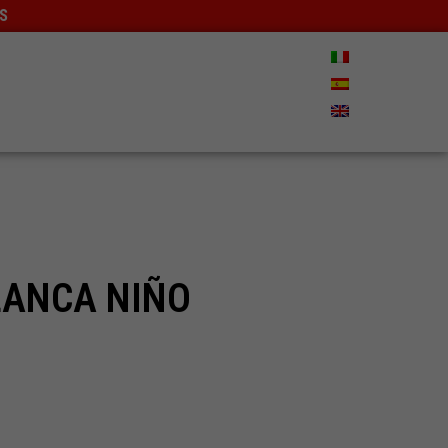
ES
rrito
LANCA NIÑO