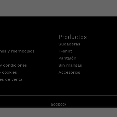
Productos
Sudaderas
nes y reembolsos
T-shirt
Pantalón
y condiciones
Sin mangas
e cookies
Accesorios
es de venta
Goolbook
©2022 GL9.shop - All Rights Reserved.
F
I
T