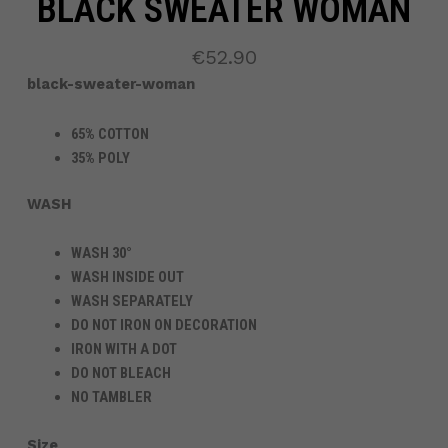
BLACK SWEATER WOMAN
€
52.90
black-sweater-woman
65% COTTON
35% POLY
WASH
WASH 30°
WASH INSIDE OUT
WASH SEPARATELY
DO NOT IRON ON DECORATION
IRON WITH A DOT
DO NOT BLEACH
NO TAMBLER
Black
Size