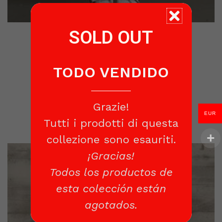
SOLD OUT
Black child’s pants
€
45.00
TODO VENDIDO
READ MORE
Grazie!
EUR
Tutti i prodotti di questa
collezione sono esauriti.
¡Gracias!
Todos los productos de
esta colección están
agotados.