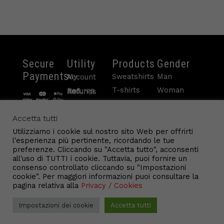
Secure
Utility
Products
Gender
Payments
Sweatshirts
Man
My Account
T-shirts
Woman
Returns and Refunds
Pants
Child
Payments
Contacts
Sleeveless
Accetta tutti
Terms and conditions
info@gl9.com
Accessories
Utilizziamo i cookie sul nostro sito Web per offrirti
Cookie Policy
l'esperienza più pertinente, ricordando le tue
Conditions of Sale
preferenze. Cliccando su "Accetta tutto", acconsenti
all'uso di TUTTI i cookie. Tuttavia, puoi fornire un
consenso controllato cliccando su "Impostazioni
Goolbook
cookie". Per maggiori informazioni puoi consultare la
pagina relativa alla
Privacy / Cookies
©2022 GL9.shop - All Rights Reserved.
F
I
T
se necesita ayuda!
a
n
i
Impostazioni dei cookie
Accetta tutti
c
s
k